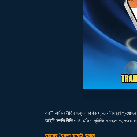
একটি কার্যকর নীতির জন্য একাধিক স্তরের নিয়ন্ত্রণ প্রয়োজ
আইনি সম্মতি নীতি
তাই, এটিকে সুনির্দিষ্ট মানদণ্ডসহ সহজে ব
বয়সের বৈধতা যাচাই করুন