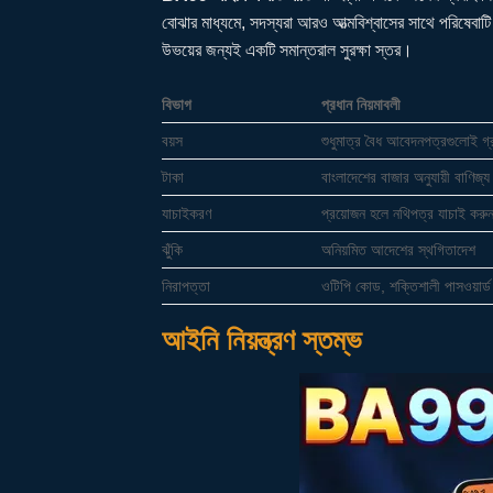
বোঝার মাধ্যমে, সদস্যরা আরও আত্মবিশ্বাসের সাথে পরিষেবাটি
উভয়ের জন্যই একটি সমান্তরাল সুরক্ষা স্তর।
বিভাগ
প্রধান নিয়মাবলী
বয়স
শুধুমাত্র বৈধ আবেদনপত্রগুলোই গ
টাকা
বাংলাদেশের বাজার অনুযায়ী বাণিজ্
যাচাইকরণ
প্রয়োজন হলে নথিপত্র যাচাই করু
ঝুঁকি
অনিয়মিত আদেশের স্থগিতাদেশ
নিরাপত্তা
ওটিপি কোড, শক্তিশালী পাসওয়ার্ড
আইনি নিয়ন্ত্রণ স্তম্ভ