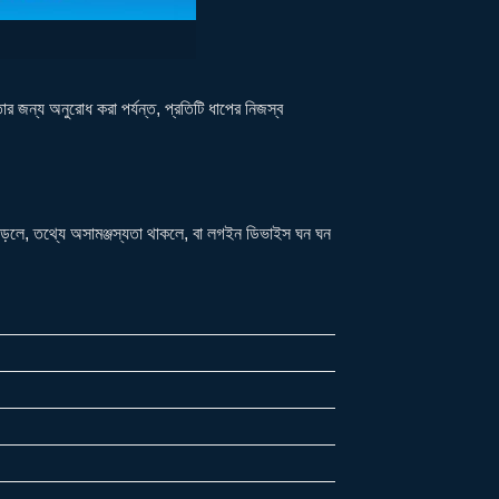
ার জন্য অনুরোধ করা পর্যন্ত, প্রতিটি ধাপের নিজস্ব
াড়লে, তথ্যে অসামঞ্জস্যতা থাকলে, বা লগইন ডিভাইস ঘন ঘন