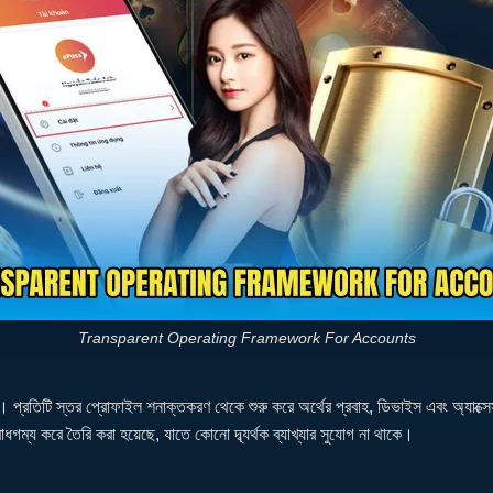
Transparent Operating Framework For Accounts
ন। প্রতিটি স্তর প্রোফাইল শনাক্তকরণ থেকে শুরু করে অর্থের প্রবাহ, ডিভাইস এবং অ্যাক্সেস 
োধগম্য করে তৈরি করা হয়েছে, যাতে কোনো দ্ব্যর্থক ব্যাখ্যার সুযোগ না থাকে।