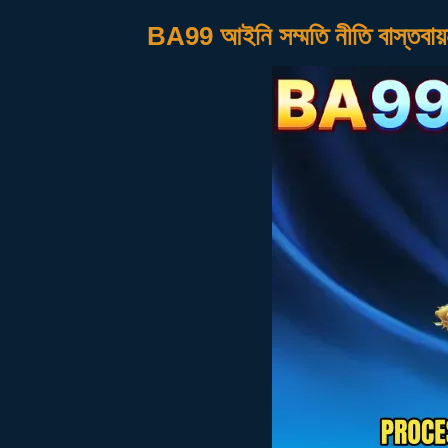
BA99 আইনি সম্মতি নীতি বাস্তবায