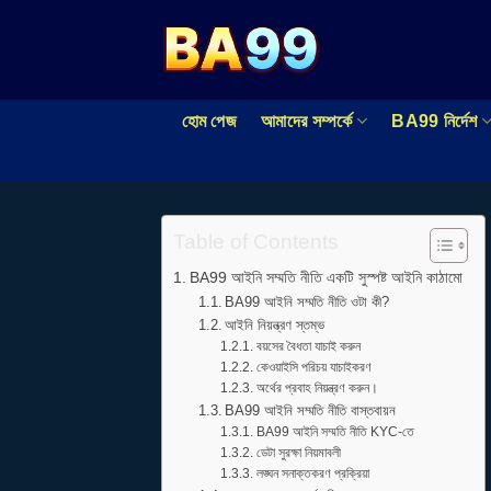
Bỏ
qua
nội
dung
হোম পেজ
আমাদের সম্পর্কে
BA99 নির্দেশ
Table of Contents
BA99 আইনি সম্মতি নীতি একটি সুস্পষ্ট আইনি কাঠামো
BA99 আইনি সম্মতি নীতি ওটা কী?
আইনি নিয়ন্ত্রণ স্তম্ভ
বয়সের বৈধতা যাচাই করুন
কেওয়াইসি পরিচয় যাচাইকরণ
অর্থের প্রবাহ নিয়ন্ত্রণ করুন।
BA99 আইনি সম্মতি নীতি বাস্তবায়ন
BA99 আইনি সম্মতি নীতি KYC-তে
ডেটা সুরক্ষা নিয়মাবলী
লঙ্ঘন সনাক্তকরণ প্রক্রিয়া