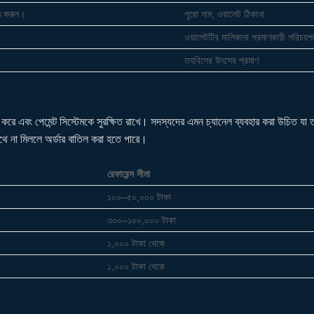
ন করুন।
পুরো নাম, ওয়ালেট ঠিকানা
ওয়ালেটটির মালিকানা প্রমাণকারী পরিচয়
তহবিলের উৎসের প্রমাণ
 করে এবং পেমেন্ট সিস্টেমকে সুরক্ষিত রাখে। সদস্যদের এমন চ্যানেল ব্যবহার করা উচিত যা 
থে না মিললে অর্ডার বাতিল করা হতে পারে।
রেফারেন্স সীমা
১০০–৫০,০০০ টাকা
৩০০–১০০,০০০ টাকা
১,০০০ টাকা থেকে
১,০০০ টাকা থেকে