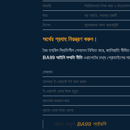
মাঝারি
নিয়মিতভাবে টাকা জমা ও উত্তোল
উচ্চ
বড় অর্ডার, সমন্বয় ত্রুটি
বিশেষ
সন্দেহজনক নকল অ্যাকাউন্ট
অর্থের প্রবাহ নিয়ন্ত্রণ করুন।
বৈধ তহবিল স্থিতিশীল লেনদেন নিশ্চিত করে, জালিয়াতি সীমিত
BA99 আইনি সম্মতি নীতি
ওয়ালেটের তথ্য প্রোফাইলের সা
লেনদেন
আপনার ই-ওয়ালেট টপ আপ করুন
ই-ওয়ালেট থেকে টাকা তুলুন
ব্যাংকের মাধ্যমে জমা
ব্যাংক থেকে টাকা তোলা
আরও দেখুন:
BA99 শর্তাবলি