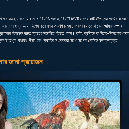
লার সময়, মেরন, ওয়ালা ও বিডিডি অডস, বিডিটি লিমিট এবং একটি স্টপ-লস অর্ডার ক্লক
সহজ করতে সাহায্য করে, বিশেষ করে যখন একাধিক ম্যাচ পরপর চলতে থাকে।
আয়রন-স্পার
স্পার স্ট্রাইক দ্রুত ম্যাচের সমাপ্তি ঘটাতে পারে। তাই, ব্যক্তিগত বিচার-বিবেচনার চেয়
িত সুস্পষ্ট তথ্য, যথাযথ সীমা এবং রেফারির সংকেতের সাথে সাথেই ঘোষিত ফলাফলযুক্ত
পনার জানা প্রয়োজন