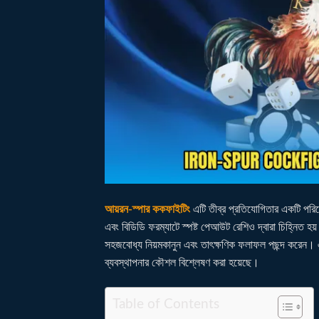
আয়রন-স্পার ককফাইটিং
এটি তীব্র প্রতিযোগিতার একটি পরিব
এবং বিডিডি ফরম্যাটে স্পষ্ট পেআউট রেশিও দ্বারা চিহ্নিত হয
সহজবোধ্য নিয়মকানুন এবং তাৎক্ষণিক ফলাফল পছন্দ করেন। এই 
ব্যবস্থাপনার কৌশল বিশ্লেষণ করা হয়েছে।
Table of Contents