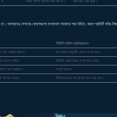
 না
উভয় পক্ষকে আলাদা করা যায় না।
উচ্চ হার, উচ্চ ঝুঁকি।
 হয় না। সদস্যদের সেশনের ঘোষণাগুলো মনোযোগ সহকারে পড়া উচিত, কারণ প্রতিটি লবির নিজ
বিডিটি তহবিল প্রক্রিয়াকরণ
ি খেলা থামিয়ে দিলেন।
বৈধ অর্ডার অনুযায়ী ফেরত দেওয়া হবে।
্বিতা করতে অক্ষম।
বিডিডি দরজা দ্বারা গণনা করা হয়েছে
গিত করা হয়েছিল।
সম্পূর্ণ আদেশ
্য অপেক্ষা করছে।
নিশ্চিতকরণের পর বোনাস যোগ করা হবে।