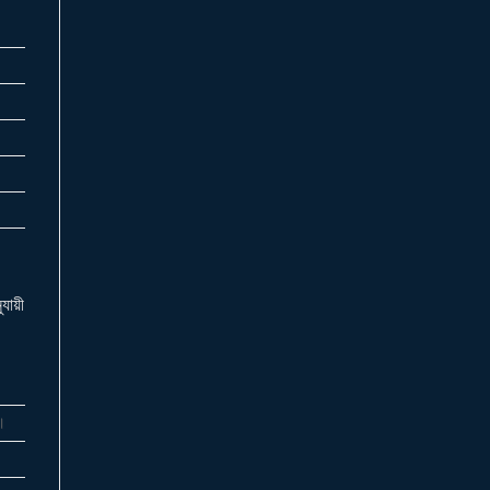
যায়ী
ে।
।