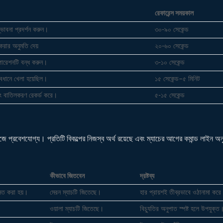
রেফারেন্স সময়কাল
ভাবনা প্রদর্শন করুন।
৩০-৯০ সেকেন্ড
 করার অনুমতি দেয়
২০-৬০ সেকেন্ড
ারেশনটি বন্ধ করুন।
৩-১০ সেকেন্ড
াবধানে খেলা হয়েছিল।
১৫ সেকেন্ড–৫ মিনিট
এবং বাতিলকরণ রেকর্ড করে।
৫-১৫ সেকেন্ড
ে প্রবেশযোগ্য। প্রতিটি বিকল্পের নিজস্ব অর্থ রয়েছে এবং ম্যাচের আগের কমান্ড লাইন অনু
কীভাবে জিতবেন
দ্রষ্টব্য
্নিত করা হয়।
মেরন ম্যাচটি জিতেছে।
হার প্রায়শই তীব্রভাবে ওঠানামা কর
ওয়ালা ম্যাচটি জিতেছে।
বিচ্যুতির অনুপাত স্পষ্ট হলে উপযুক্ত