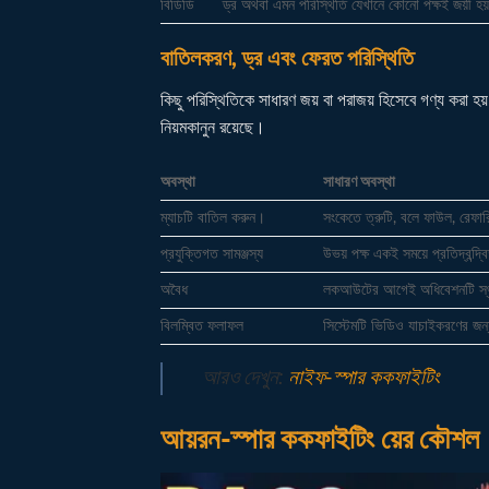
বিডিডি
ড্র অথবা এমন পরিস্থিতি যেখানে কোনো পক্ষই জয়ী হয়
বাতিলকরণ, ড্র এবং ফেরত পরিস্থিতি
কিছু পরিস্থিতিকে সাধারণ জয় বা পরাজয় হিসেবে গণ্য করা
নিয়মকানুন রয়েছে।
অবস্থা
সাধারণ অবস্থা
ম্যাচটি বাতিল করুন।
সংকেতে ত্রুটি, বলে ফাউল, রেফার
প্রযুক্তিগত সামঞ্জস্য
উভয় পক্ষ একই সময়ে প্রতিদ্বন্দ
অবৈধ
লকআউটের আগেই অধিবেশনটি স্থ
বিলম্বিত ফলাফল
সিস্টেমটি ভিডিও যাচাইকরণের জন
আরও দেখুন:
নাইফ-স্পার ককফাইটিং
আয়রন-স্পার ককফাইটিং য়ের কৌশল