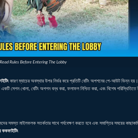
Read Rules Before Entering The Lobby
ফাইটিং
কারণ ম্যাচের অবস্থার উপর নির্ভর করে প্রতিটি বেটিং অপশনের পে-আউট ভিন্ন হয়
ি সেশন খোলা, বেটিং অপশন বন্ধ করা, ফলাফল নিশ্চিত করা, এবং বিশেষ পরিস্থিতিতে 
্যদের সমস্ত মাইলফলক সতর্কতার সাথে পর্যবেক্ষণ করতে হবে এবং সমাপ্তির সময়ের কাছাকা
র ককফাইটিং