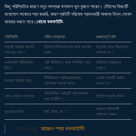
কিছু পরিস্থিতির কারণে নতুন সদস্যরা ফলাফল ভুল বুঝতে পারেন। টেবিলের বিবরণটি
মনোযোগ সহকারে পড়া জরুরি, কারণ প্রতিটি পরিষেবা প্রদানকারী সামান্য ভিন্ন লেবেল
ব্যবহার করতে পারে।
থোমো ককফাইটিং
পরিস্থিতি
সঠিক বোঝাপড়া
গুরুত্বপূর্ণ নোট
ম্যাচটি সময়ের আগেই
সিস্টেম নিশ্চিতকরণের জন্য অপেক্ষা
শুধু ছবি দেখে সিদ্ধান্তে
শেষ হয়ে গেল।
করুন
আসবেন না।
ফলাফলটি অমীমাংসিত
এটি বিডিডি-র সাথে সম্পর্কিত হতে
টেবিলের নিয়মগুলো
ছিল।
পারে।
দেখুন।
টিকিটগুলো প্রক্রিয়াকরণের
এখনই পরবর্তী অর্ডার
সংকেত হারিয়ে গেছে
অপেক্ষায় থাকতে পারে।
দেবেন না।
নিম্নলিখিত অর্ডারটি প্রত্যাখ্যান
বোর্ড দেরিতে বন্ধ করা
ইতিহাস যাচাই করুন
করা হয়েছিল।
প্রথমে আইকনটি
ভুল রঙের দিক
হ্যাঁ, আছে, না।
পর্যবেক্ষণ করুন।
আরও দেখুন:
আয়রন-স্পার ককফাইটিং