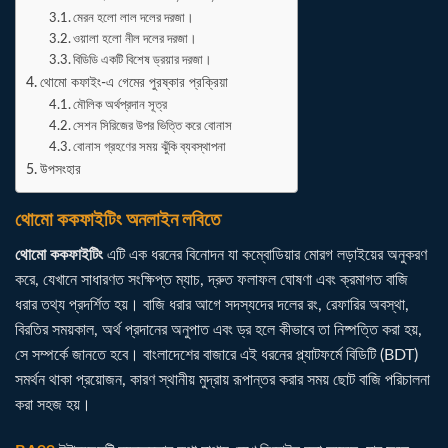
মেরন হলো লাল দলের দরজা।
ওয়ালা হলো নীল দলের দরজা।
বিডিডি একটি বিশেষ ড্রয়ার দরজা।
থোমো কফাইং-এ গেমের পুরষ্কার প্রক্রিয়া
মৌলিক অর্থপ্রদান সূত্র
সেশন সিরিজের উপর ভিত্তি করে বোনাস
বোনাস গ্রহণের সময় ঝুঁকি ব্যবস্থাপনা
উপসংহার
থোমো ককফাইটিং অনলাইন লবিতে
থোমো ককফাইটিং
এটি এক ধরনের বিনোদন যা কম্বোডিয়ার মোরগ লড়াইয়ের অনুকরণ
করে, যেখানে সাধারণত সংক্ষিপ্ত ম্যাচ, দ্রুত ফলাফল ঘোষণা এবং ক্রমাগত বাজি
ধরার তথ্য প্রদর্শিত হয়। বাজি ধরার আগে সদস্যদের দলের রং, রেফারির অবস্থা,
বিরতির সময়কাল, অর্থ প্রদানের অনুপাত এবং ড্র হলে কীভাবে তা নিষ্পত্তি করা হয়,
সে সম্পর্কে জানতে হবে। বাংলাদেশের বাজারে এই ধরনের প্ল্যাটফর্মে বিডিটি (BDT)
সমর্থন থাকা প্রয়োজন, কারণ স্থানীয় মুদ্রায় রূপান্তর করার সময় ছোট বাজি পরিচালনা
করা সহজ হয়।