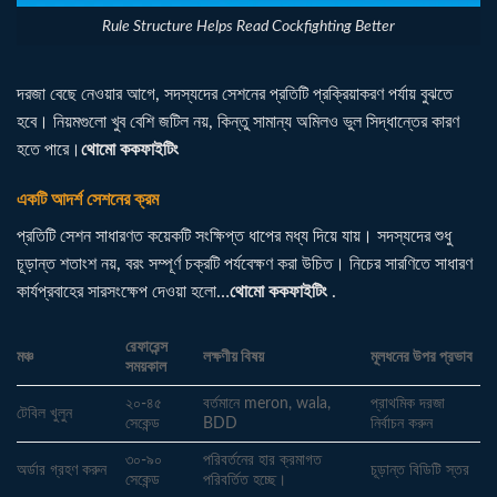
Rule Structure Helps Read Cockfighting Better
দরজা বেছে নেওয়ার আগে, সদস্যদের সেশনের প্রতিটি প্রক্রিয়াকরণ পর্যায় বুঝতে
হবে। নিয়মগুলো খুব বেশি জটিল নয়, কিন্তু সামান্য অমিলও ভুল সিদ্ধান্তের কারণ
হতে পারে।
থোমো ককফাইটিং
একটি আদর্শ সেশনের ক্রম
প্রতিটি সেশন সাধারণত কয়েকটি সংক্ষিপ্ত ধাপের মধ্য দিয়ে যায়। সদস্যদের শুধু
চূড়ান্ত শতাংশ নয়, বরং সম্পূর্ণ চক্রটি পর্যবেক্ষণ করা উচিত। নিচের সারণিতে সাধারণ
কার্যপ্রবাহের সারসংক্ষেপ দেওয়া হলো…
থোমো ককফাইটিং
.
রেফারেন্স
মঞ্চ
লক্ষণীয় বিষয়
মূলধনের উপর প্রভাব
সময়কাল
২০-৪৫
বর্তমানে meron, wala,
প্রাথমিক দরজা
টেবিল খুলুন
সেকেন্ড
BDD
নির্বাচন করুন
৩০-৯০
পরিবর্তনের হার ক্রমাগত
অর্ডার গ্রহণ করুন
চূড়ান্ত বিডিটি স্তর
সেকেন্ড
পরিবর্তিত হচ্ছে।