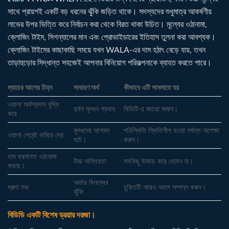
সাথে প্রায়শই একটি বড় ধরনের ঝুঁকি জড়িত থাকে। সদস্যদের শুধুমাত্র আকর্ষণীয়
লাভের উপর ভিত্তি করে নির্বাচন করা থেকে বিরত থাকা উচিত। মূল্যের ওঠানামা,
ক্লোজিং টাইম, সিগন্যালের মান এবং প্রোভাইডারের ইতিহাস তুলনা করা আবশ্যক।
ক্লোজিং টাইমের কাছাকাছি সময়ে যখন WALA-এর দাম হঠাৎ বেড়ে যায়, তখন
তাড়াহুড়োর সিদ্ধান্ত সহজেই আপনার বিনিয়োগ পরিকল্পনাকে ব্যাহত করতে পারে।
ম্যাচের আগের চিহ্ন
সাধারণ অর্থ
কীভাবে এটি সামলাতে হয়
ওয়ালা অর্থপ্রদান বৃদ্ধি
দুর্বল মূলধন প্রবাহ
বিডিটি-র মাত্রা কমান।
করে
মূলধনের আগমন
পরিস্থিতি স্থিতিশীল হওয়া পর্যন্ত অপেক্ষা
ওয়ালা পেমেন্ট কমিয়ে দেয়
ঘটে।
করুন।
দাম ক্রমাগত ওঠানামা
উচ্চ অস্থিরতা
সবকিছু উজাড় করে দেবেন না।
করছে।
অর্ডার বিলম্বের
দ্রুত লক
চুক্তিটি আরও আগে সম্পন্ন করুন।
ঝুঁকি
বিডিডি একটি বিশেষ ড্রয়ার দরজা।